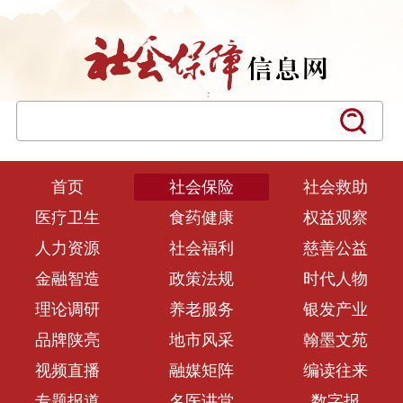
首页
社会保险
社会救助
医疗卫生
食药健康
权益观察
人力资源
社会福利
慈善公益
金融智造
政策法规
时代人物
理论调研
养老服务
银发产业
品牌陕亮
地市风采
翰墨文苑
视频直播
融媒矩阵
编读往来
专题报道
名医讲堂
数字报