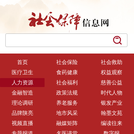
首页
社会保险
社会救助
医疗卫生
食药健康
权益观察
人力资源
社会福利
慈善公益
金融智造
政策法规
时代人物
理论调研
养老服务
银发产业
品牌陕亮
地市风采
翰墨文苑
视频直播
融媒矩阵
编读往来
专题报道
名医讲堂
数字报