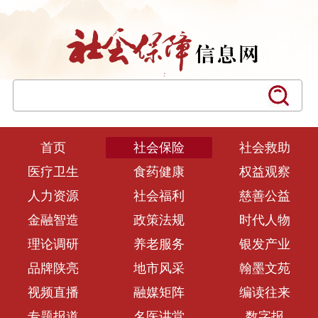
首页
社会保险
社会救助
医疗卫生
食药健康
权益观察
人力资源
社会福利
慈善公益
金融智造
政策法规
时代人物
理论调研
养老服务
银发产业
品牌陕亮
地市风采
翰墨文苑
视频直播
融媒矩阵
编读往来
专题报道
名医讲堂
数字报