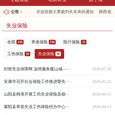
关于公布陕西省2026职业技能大赛裁判长名单的通知
公告：
陕西省人
布2025年第四批拖欠农民工工资失信联合惩戒对象名单和重大
失业保险
全部
养老保险
医疗保险
438
338
54
工伤保险
失业保险
20
18
织密失业保障网 温情服务暖山城—···
2026-07-24
安康市召开社会保险工作推进暨失···
2026-05-22
山阳县精准开展工伤失业保险及稳···
2026-04-15
紫阳县养老失业工伤保险经办中心···
2026-04-13