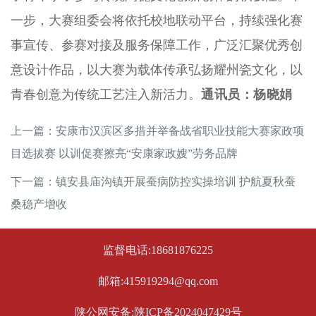
一步，大赛组委会将依托校地联动平台，持续强化赛
事宣传、参赛对接及服务保障工作，广泛汇聚优秀创
意设计作品，以大赛为载体传承弘扬耀州瓷文化，以
青春创意为传统工艺注入新活力。
通讯员：杨晓娟
上一篇：
安康市汉滨区多措并举备战省职业技能大赛家政项
目选拔赛 以训促赛擦亮“安康家政嫂”劳务品牌
下一篇：
镇安县庙沟镇开展蚕病防控实操培训 护航夏秋蚕
桑稳产增收
监督电话:18681876225
邮箱:415919294@qq.com
陕公网安备:陕ICP备2024047429号