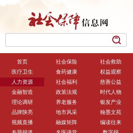
首页
社会保险
社会救助
医疗卫生
食药健康
权益观察
人力资源
社会福利
慈善公益
金融智造
政策法规
时代人物
理论调研
养老服务
银发产业
品牌陕亮
地市风采
翰墨文苑
视频直播
融媒矩阵
编读往来
专题报道
名医讲堂
数字报